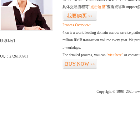
具体交易流程可
“点击这里”
查看或咨询support@
我要购买
>>
Process Overview:
4.cn is a world leading domain escrow service plat
million RMB transaction volume every year. We promi
联系我们
5 workdays.
For detailed process, you can
“visit here”
or contact
QQ：2726103981
BUY NOW
>>
Copyright © 1998 -2025 www