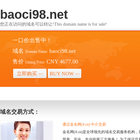
baoci98.net
您正在访问的域名可以转让!This domain name is for sale!
一口价出售中！
域名
baoci98.net
Domain Name:
售价
CNY 4677.00
Listing Price:
立即购买
BUY NOW
>>
>>
域名交易方式：
通过金名网(4.cn) 中介交易
金名网(4.cn)是全球领先的域名交易服务机
简单、安全、专业的第三方服务！ 为了保证交